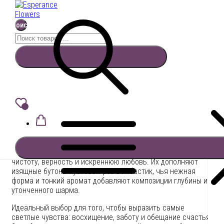
Поиск
Найти:
Перейти
к
Сияние Бомбастик
содержимому
Поиск
6800
₽
Add to Wishlist
В корзину
Этот букет — воплощение чистой элегантности и
искренних чувств. Пушистые белые хризантемы, словно
облака, создают воздушную основу, символизируя
чистоту, верность и искреннюю любовь. Их дополняют
изящные бутоны кустовых роз Бомбастик, чья нежная
форма и тонкий аромат добавляют композиции глубины и
утонченного шарма.
Идеальный выбор для того, чтобы выразить самые
светлые чувства: восхищение, заботу и обещание счастья.