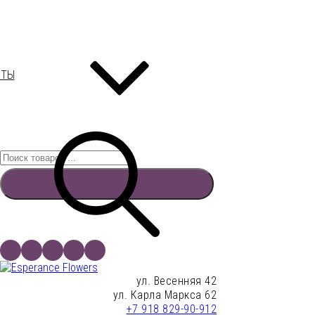
ЕТЫ
Перейти
к
содержимому
Search for:
Найти:
Поиск
35 Deep purple
6200
₽
ул. Весенняя 42
ул. Карла Маркса 62
Add to Wishlist
+7 918 829-90-912
В корзину