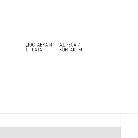
сти и величия, говорит сам за себя. Это
ДОСТАВКА И
АДРЕСА И
ОПЛАТА
КОНТАКТЫ