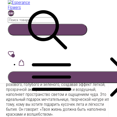
Поиск
Найти:
Перейти
к
15 радужных гипсофил
содержимому
Поиск
4600
₽
Add to Wishlist
В корзину
Этот букет словно соткан из утренней радуги и летнего
ветерка. 15 пушистых соцветий радужной гипсофилы
переливаются нежнейшими оттенками сиреневого,
розового, голубого и зеленого, создавая эффект легкой,
прозрачной акварели. Он невесомый и воздушный,
наполняет пространство светом и ощущением чуда. Это
идеальный подарок мечтательнице, творческой натуре или
тому, кому вы хотите подарить кусочек лета и лёгкости
бытия. Он говорит: «Твоя жизнь должна быть наполнена
красками и волшебством».